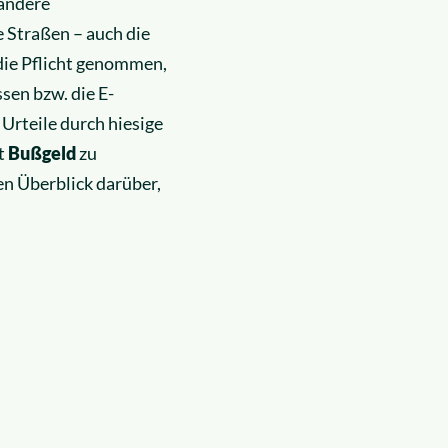
 andere
e Straßen – auch die
die Pflicht genommen,
sen bzw. die E-
 Urteile durch hiesige
t
Bußgeld
zu
en Überblick darüber,