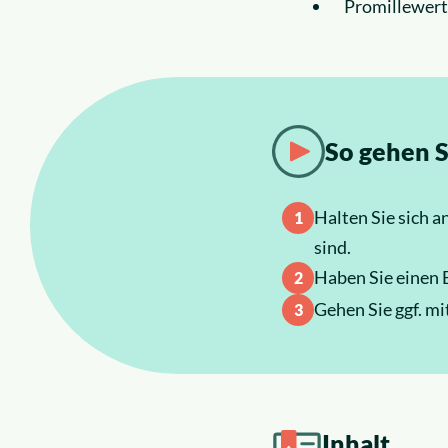
Promillewerte
So gehen S
Halten Sie sich 
sind.
Haben Sie einen B
Gehen Sie ggf. mi
Inhalt