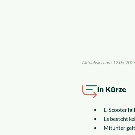
News
Insolvenzrecht
Über uns
Alle Rechtsgebiete
Karriere
Aktualisiert am
12.05.202
In Kürze
E-Scooter fal
Es besteht ke
Mitunter gelt