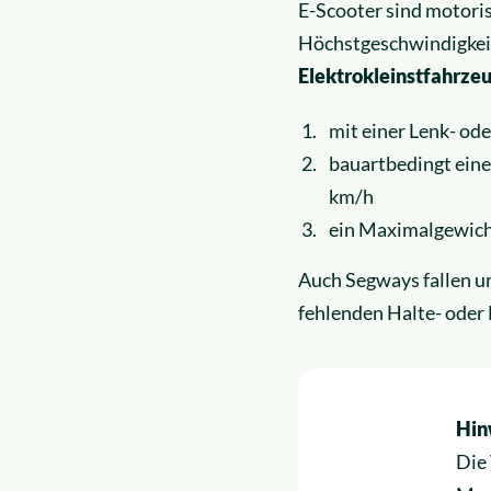
E-Scooter sind motorisi
Höchstgeschwindigkei
Elektrokleinstfahrze
mit einer Lenk- od
bauartbedingt eine
km/h
ein Maximalgewicht
Auch Segways fallen u
fehlenden Halte- oder
Hin
Die 