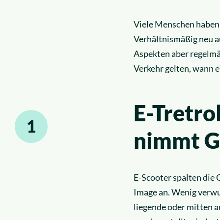
Viele Menschen haben 
Verhältnismäßig neu au
Aspekten aber regelmäß
Verkehr gelten, wann e
E-Tretro
1
nimmt Ge
E-Scooter spalten die G
Image an. Wenig verwu
liegende oder mitten a