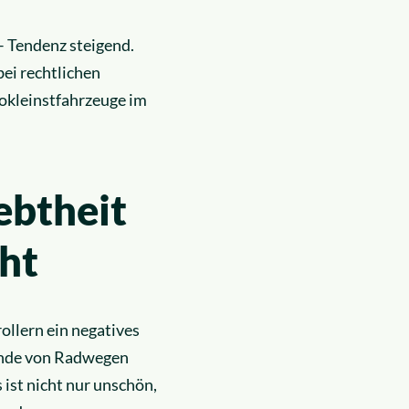
– Tendenz steigend.
ei rechtlichen
rokleinstfahrzeuge im
ebtheit
cht
rollern ein negatives
ande von Radwegen
ist nicht nur unschön,