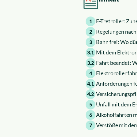
E-Tretroller: Zu
1
Regelungen nach 
2
Bahn frei: Wo dü
3
Mit dem Elektroro
3.1
Fahrt beendet: W
3.2
Elektroroller fa
4
Anforderungen f
4.1
Versicherungspfli
4.2
Unfall mit dem E
5
Alkoholfahrten m
6
Verstöße mit dem
7