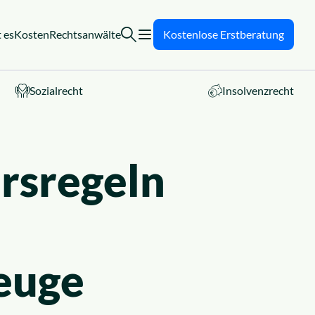
 es
Kosten
Rechtsanwälte
Kostenlose Erstberatung
Sozialrecht
Insolvenzrecht
rsregeln
zeuge