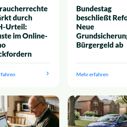
raucherrechte
Bundestag
ärkt durch
beschließt Ref
-Urteil:
Neue
uste im Online-
Grundsicherung
no
Bürgergeld ab
ckfordern
rfahren
Mehr erfahren