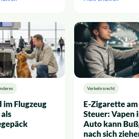
anderes
Verkehrsrecht
 im Flugzeug
E-Zigarette am
 als
Steuer: Vapen 
egepäck
Auto kann Buß
nach sich ziehe