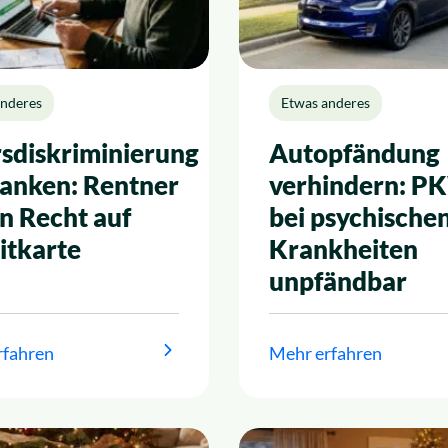
anderes
Etwas anderes
rsdiskriminierung
Autopfändung
Banken: Rentner
verhindern: P
n Recht auf
bei psychische
itkarte
Krankheiten
unpfändbar
rfahren
Mehr erfahren