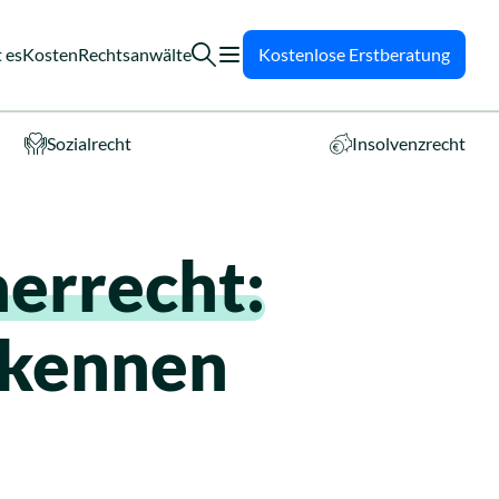
 es
Kosten
Rechtsanwälte
Kostenlose Erstberatung
Sozialrecht
Insolvenzrecht
errecht:
 kennen