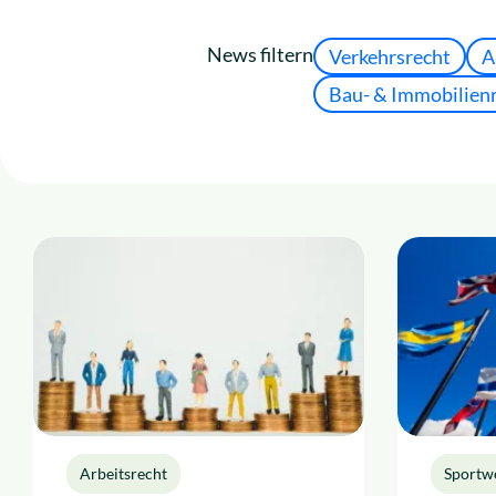
News
Insolvenzrecht
News filtern
Verkehrsrecht
A
Über uns
Alle Rechtsgebiete
Bau- & Immobilien
Karriere
Arbeitsrecht
Sportwe