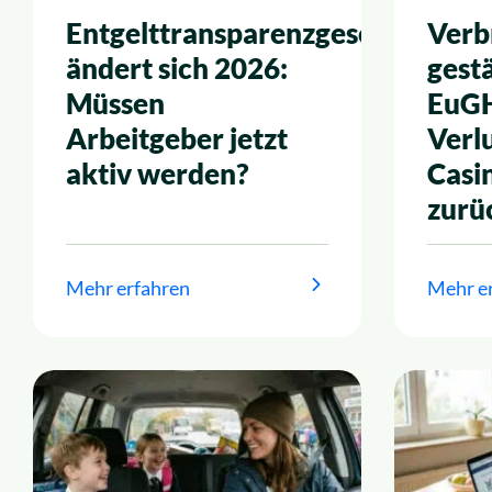
Entgelttransparenzgesetz
Verb
ändert sich 2026:
gest
Müssen
EuGH
Arbeitgeber jetzt
Verl
aktiv werden?
Casi
zurü
Mehr erfahren
Mehr e