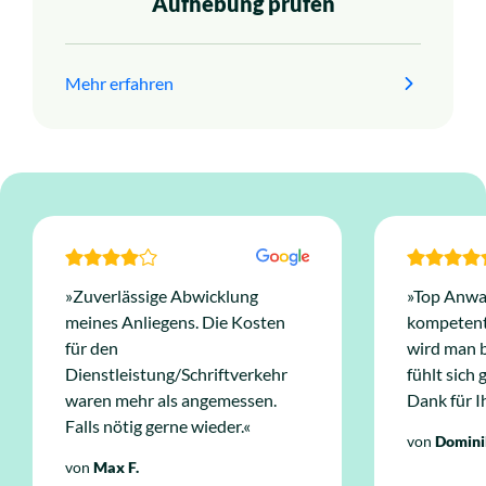
Aufhebung prüfen
Mehr erfahren
»Zuverlässige Abwicklung
»Top Anwal
meines Anliegens. Die Kosten
kompetent 
für den
wird man 
Dienstleistung/Schriftverkehr
fühlt sich
waren mehr als angemessen.
Dank für I
Falls nötig gerne wieder.«
von
Domini
von
Max F.