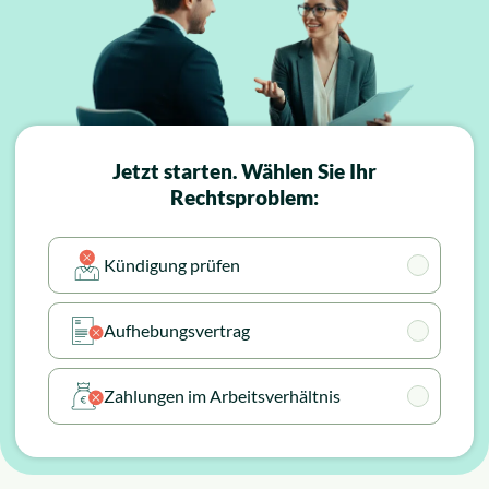
Insolvenzrecht
Alle Rechtsgebiete
Service
Jetzt starten. Wählen Sie
Ihr
Rechtsproblem:
So funktioniert es
Kündigung prüfen
Kosten
Aufhebungsvertrag
Standorte
Zahlungen im Arbeitsverhältnis
Ratgeber
News