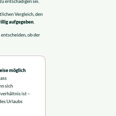
zu entschädigen sei.
tlichen Vergleich, den
illig aufgegeben
.
 entscheiden, ob der
eise möglich
dass
hn sich
erhältnis ist –
des Urlaubs