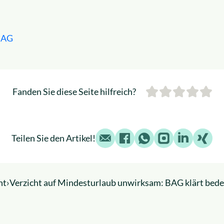
BAG
Fanden Sie diese Seite hilfreich?
E-Mail
Facebook
WhatsApp
Instagram
LinkedIn
X
Teilen Sie den Artikel!
ht
›
Verzicht auf Mindesturlaub unwirksam: BAG klärt bed