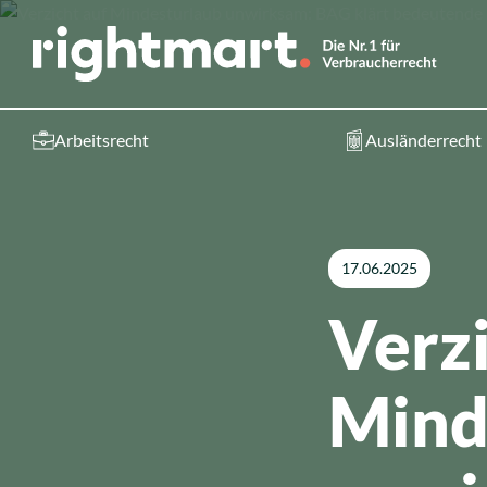
Zum Inhalt springen
Arbeitsrecht
Ausländerrecht
Service
Top-Rechtsg
So funktioniert es
Arbeitsrecht
17.06.2025
Verzi
Kosten
Ausländerrecht
Standorte
Verkehrsrecht
Mind
Ratgeber
Sozialrecht