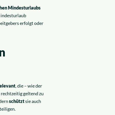
ichen Mindesturlaubs
Mindesturlaub
eitgebers erfolgt oder
n
relevant
, die – wie der
rechtzeitig geltend zu
ndern
schützt
sie auch
teiligen.