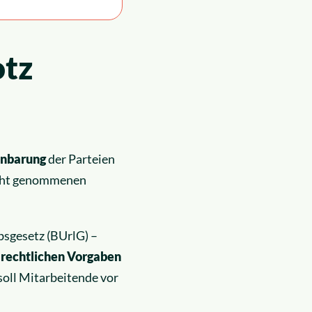
otz
inbarung
der Parteien
nicht genommenen
bsgesetz (BUrlG) –
 rechtlichen Vorgaben
soll Mitarbeitende vor