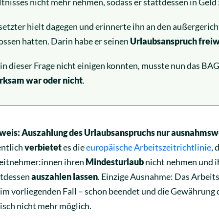
tnisses nicht mehr nehmen, sodass er stattdessen in Geld 
etzter hielt dagegen und erinnerte ihn an den außergerich
ossen hatten. Darin habe er seinen
Urlaubsanspruch freiw
 in dieser Frage nicht einigen konnten, musste nun das BAG
irksam war oder nicht
.
weis: Auszahlung des Urlaubsanspruchs nur ausnahmsw
entlich
verbietet
es die
europäische Arbeitszeitrichtlinie
, 
eitnehmer:innen ihren
Mindesturlaub
nicht nehmen und i
ttdessen
auszahlen lassen
. Einzige Ausnahme: Das Arbeitsv
 im vorliegenden Fall – schon beendet und die Gewährung 
tisch nicht mehr möglich.