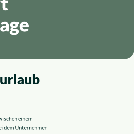
t
rage
turlaub
wischen einem
 bei dem Unternehmen