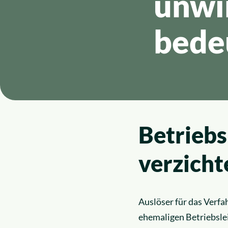
unwi
News
Insolvenzrecht
bede
Über uns
Alle Rechtsgebiete
Karriere
Betriebs
verzicht
Auslöser für das Verf
ehemaligen Betriebsle