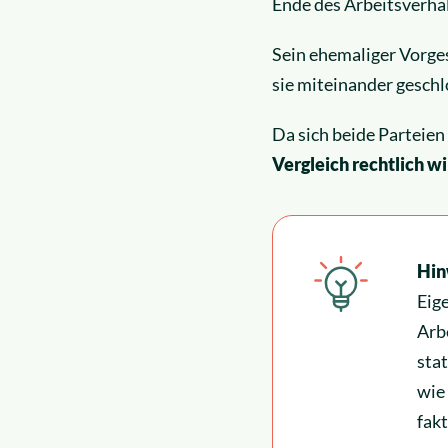
Ende des Arbeitsverhäl
Sein ehemaliger Vorges
sie miteinander geschl
Da sich beide Parteien
Vergleich rechtlich w
Hin
Eig
Arb
sta
wie
fak