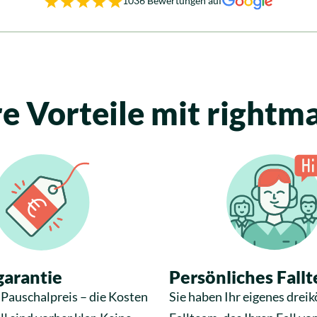
1036 Bewertungen auf
re Vorteile mit rightm
arantie
Persönliches Fall
Pauschalpreis – die Kosten
Sie haben Ihr eigenes dreik