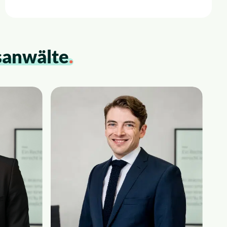
sanwälte
.