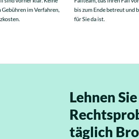
ll sind vorher klar. Keine
Fallteam, das Ihren Fall v
n Gebühren im Verfahren,
bis zum Ende betreut und b
zkosten.
für Sie da ist.
Lehnen Sie
Rechtsprob
täglich Bro