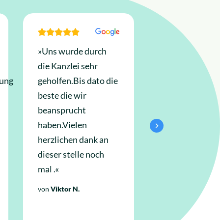
»Uns wurde durch
»Ich bedanke 
die Kanzlei sehr
sehr für die gu
rung
geholfen.Bis dato die
Behandlung un
beste die wir
schnelle Reakt
beansprucht
und rate jedem
haben.Vielen
an diese
herzlichen dank an
Anwaltskanzle
dieser stelle noch
wenden«
mal .«
von
Habib A.
von
Viktor N.