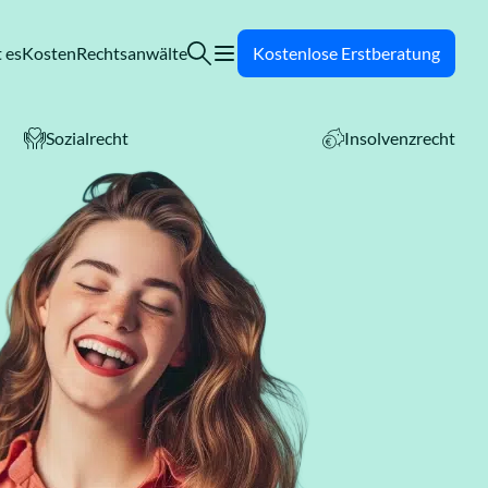
 es
Kosten
Rechtsanwälte
Kostenlose Erstberatung
Sozialrecht
Insolvenzrecht