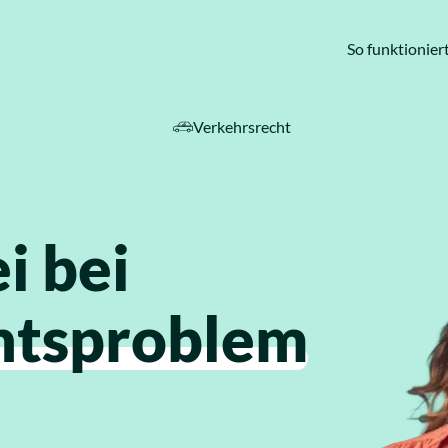
So funktioniert
Verkehrsrecht
ebiete
i bei
htsproblem