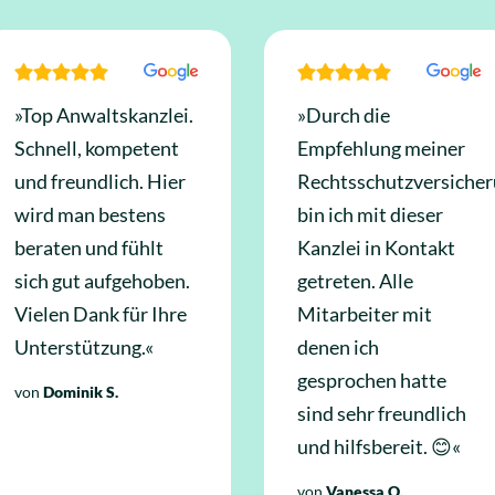
»Top Anwaltskanzlei.
»Durch die
Schnell, kompetent
Empfehlung meiner
und freundlich. Hier
Rechtsschutzversiche
wird man bestens
bin ich mit dieser
beraten und fühlt
Kanzlei in Kontakt
sich gut aufgehoben.
getreten. Alle
Vielen Dank für Ihre
Mitarbeiter mit
Unterstützung.«
denen ich
gesprochen hatte
von
Dominik S.
sind sehr freundlich
und hilfsbereit. 😊«
von
Vanessa O.