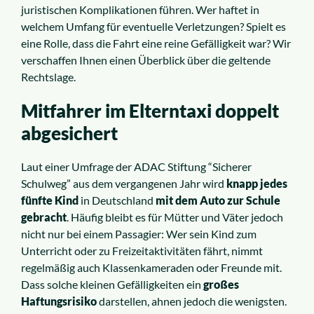
Insolvenzrecht
juristischen Komplikationen führen. Wer haftet in
welchem Umfang für eventuelle Verletzungen? Spielt es
eine Rolle, dass die Fahrt eine reine Gefälligkeit war? Wir
Alle Rechtsgebiete
verschaffen Ihnen einen Überblick über die geltende
Rechtslage.
Service
Mitfahrer im Elterntaxi doppelt
abgesichert
So funktioniert es
Laut einer Umfrage der ADAC Stiftung “Sicherer
Kosten
Schulweg” aus dem vergangenen Jahr wird
knapp jedes
fünfte Kind
in Deutschland
mit dem Auto zur Schule
gebracht
. Häufig bleibt es für Mütter und Väter jedoch
Standorte
nicht nur bei einem Passagier: Wer sein Kind zum
Unterricht oder zu Freizeitaktivitäten fährt, nimmt
Ratgeber
regelmäßig auch Klassenkameraden oder Freunde mit.
Dass solche kleinen Gefälligkeiten ein
großes
News
Haftungsrisiko
darstellen, ahnen jedoch die wenigsten.