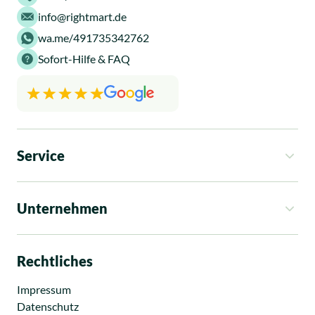
info@rightmart.de
wa.me/491735342762
Sofort-Hilfe & FAQ
Service
So funktioniert es
Kosten
Unternehmen
Rechtsgebiete
Ratgeber
Über uns
News
Standorte
Rechtliches
Presse
Karriere
Impressum
Datenschutz