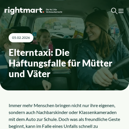
Zum Inhalt springen
Kostenlose Erstberatung
05.02.2026
Top-Rechtsgebiete
Elterntaxi: Die
Haftungsfalle für Mütter
Arbeitsrecht
und Väter
Ausländerrecht
Verkehrsrecht
Immer mehr Menschen bringen nicht nur ihre eigenen,
sondern auch Nachbarskinder oder Klassenkameraden
Sozialrecht
mit dem Auto zur Schule. Doch was als freundliche Geste
beginnt, kann im Falle eines Unfalls schnell zu