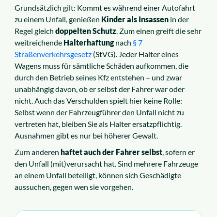
Grundsätzlich gilt: Kommt es während einer Autofahrt
Über uns
zu einem Unfall, genießen
Kinder als Insassen
in der
Regel gleich
doppelten Schutz
. Zum einen greift die sehr
weitreichende
Halterhaftung
nach
§ 7
Karriere
Straßenverkehrsgesetz
(StVG). Jeder Halter eines
Wagens muss für sämtliche Schäden aufkommen, die
durch den Betrieb seines Kfz entstehen – und zwar
unabhängig davon, ob er selbst der Fahrer war oder
nicht. Auch das Verschulden spielt hier keine Rolle:
Selbst wenn der Fahrzeugführer den Unfall nicht zu
vertreten hat, bleiben Sie als Halter ersatzpflichtig.
Ausnahmen gibt es nur bei höherer Gewalt.
Zum anderen
haftet auch der Fahrer selbst
, sofern er
den Unfall (mit)verursacht hat. Sind mehrere Fahrzeuge
an einem Unfall beteiligt, können sich Geschädigte
aussuchen, gegen wen sie vorgehen.