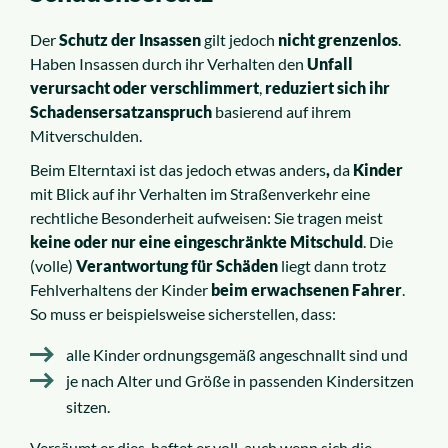
Der
Schutz der Insassen
gilt jedoch
nicht grenzenlos
.
Haben Insassen durch ihr Verhalten den
Unfall
verursacht oder verschlimmert
,
reduziert sich ihr
Schadensersatzanspruch
basierend auf ihrem
Mitverschulden.
Beim Elterntaxi ist das jedoch etwas anders
,
da
Kinder
mit Blick auf ihr Verhalten im Straßenverkehr eine
rechtliche Besonderheit aufweisen: Sie tragen meist
keine oder nur eine eingeschränkte Mitschuld
. Die
(volle)
Verantwortung für Schäden
liegt dann trotz
Fehlverhaltens der Kinder
beim erwachsenen Fahrer
.
So muss er beispielsweise sicherstellen, dass:
alle Kinder ordnungsgemäß angeschnallt sind und
je nach Alter und Größe in passenden Kindersitzen
sitzen.
Versäumt er dies, haftet er voll, auch wenn sich die