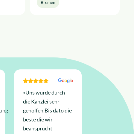
Bremen
»Uns wurde durch
»Ich bedanke 
die Kanzlei sehr
sehr für die gu
rung
geholfen.Bis dato die
Behandlung un
beste die wir
schnelle Reakt
beansprucht
und rate jedem