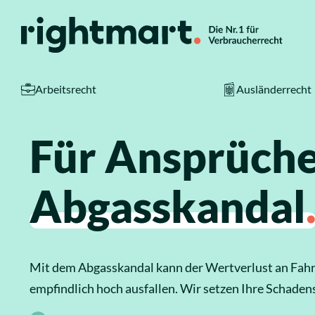
Zum Inhalt springen
Arbeitsrecht
Ausländerrecht
Service
Top-Rechtsg
Für Ansprüche
So funktioniert es
Arbeitsrecht
Abgasskandal
Kosten
Ausländerrecht
Standorte
Verkehrsrecht
Mit dem Abgasskandal kann der Wertverlust an Fahr
Ratgeber
empfindlich hoch ausfallen. Wir setzen Ihre Schade
Sozialrecht