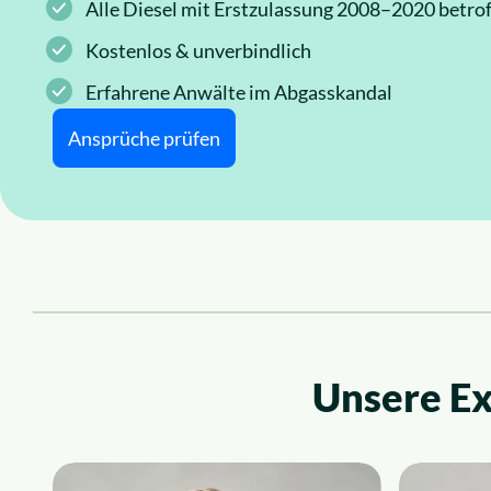
Alle Diesel mit Erstzulassung 2008–2020 betrof
News
Insolvenzrecht
Kostenlos & unverbindlich
Über uns
Alle Rechtsgebiete
Erfahrene Anwälte im Abgasskandal
Ansprüche prüfen
Karriere
Unsere Ex