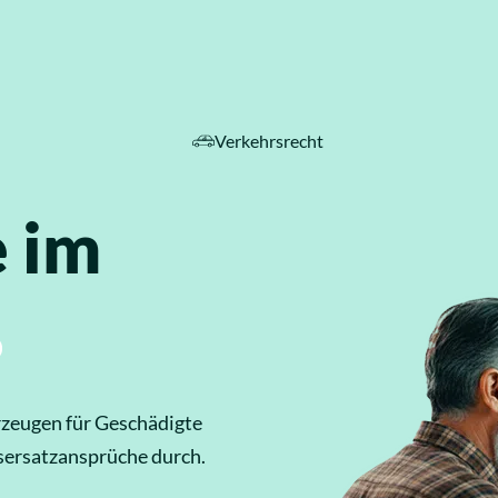
Verkehrsrecht
ebiete
 im
.
zeugen für Geschädigte
nsersatzansprüche durch.