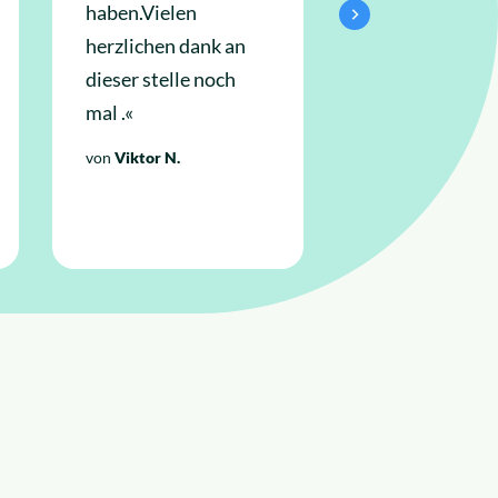
haben.Vielen
an diese
herzlichen dank an
Anwaltskanzle
dieser stelle noch
wenden«
mal .«
von
Habib A.
von
Viktor N.