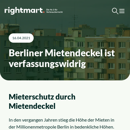
Zum Inhalt springen
Top-Rechtsgebiete
16.04.2021
Berliner Mietendeckel ist
Arbeitsrecht
verfassungswidrig
Ausländerrecht
Verkehrsrecht
Mieterschutz durch
Sozialrecht
Mietendeckel
Insolvenzrecht
In den vergangen Jahren stieg die Höhe der Mieten in
der Millionenmetropole Berlin in bedenkliche Höhen.