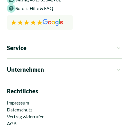
Sofort-Hilfe & FAQ
Service
So funktioniert es
Kosten
Unternehmen
Rechtsgebiete
Ratgeber
Über uns
News
Standorte
Rechtliches
Presse
Karriere
Impressum
Datenschutz
Vertrag widerrufen
AGB