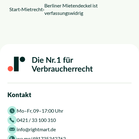
Berliner Mietendeckel ist
Start
›
Mietrecht
›
verfassungswidrig
Kontakt
Mo–Fr, 09–17:00 Uhr
0421 / 33 100 310
info@rightmart.de
wa.me/491735342762