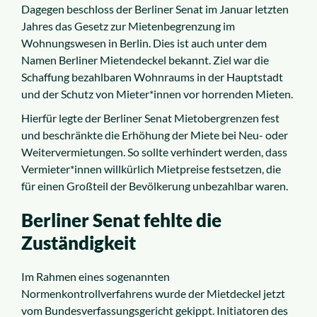
Dagegen beschloss der Berliner Senat im Januar letzten
Alle Rechtsgebiete
Jahres das Gesetz zur Mietenbegrenzung im
Wohnungswesen in Berlin. Dies ist auch unter dem
Service
Namen Berliner Mietendeckel bekannt. Ziel war die
Schaffung bezahlbaren Wohnraums in der Hauptstadt
und der Schutz von Mieter*innen vor horrenden Mieten.
So funktioniert es
Hierfür legte der Berliner Senat Mietobergrenzen fest
und beschränkte die Erhöhung der Miete bei Neu- oder
Kosten
Weitervermietungen. So sollte verhindert werden, dass
Vermieter*innen willkürlich Mietpreise festsetzen, die
für einen Großteil der Bevölkerung unbezahlbar waren.
Standorte
Berliner Senat fehlte die
Ratgeber
Zuständigkeit
News
Im Rahmen eines sogenannten
Normenkontrollverfahrens wurde der Mietdeckel jetzt
Über uns
vom Bundesverfassungsgericht gekippt. Initiatoren des