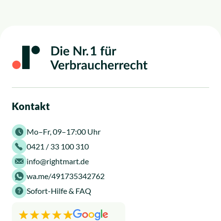
klimafreundliche Sanierung,
Modernisierung eines Hauses.
Faktoren sind vor allem Laufzeit, Zinsbindung
Heizungstausch.
und der Förderzweck. Informieren Sie sich
vorab bei der KfW oder einer Partnerbank über
die Konditionen.
In vielen Fällen ist ein KfW-Kredit aufgrund
niedrigerer Zinsen günstiger.
Kontakt
Mo–Fr, 09–17:00 Uhr
0421 / 33 100 310
info@rightmart.de
wa.me/491735342762
Sofort-Hilfe & FAQ