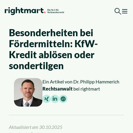
Zum Inhalt springen
Besonderheiten bei
Kostenlose Erstberatung
Fördermitteln: KfW-
Top-Rechtsgebiete
Kredit ablösen oder
sondertilgen
Arbeitsrecht
Ein Artikel von
Dr. Philipp Hammerich
Ausländerrecht
Rechtsanwalt
bei rightmart
Verkehrsrecht
Sozialrecht
Aktualisiert am
30.10.2025