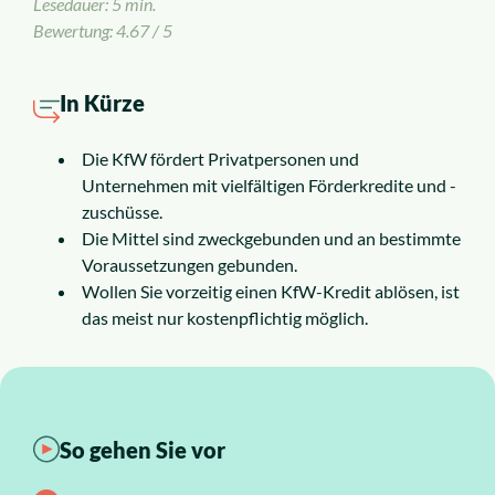
Lesedauer: 5 min.
Insolvenzrecht
Bewertung: 4.67 / 5
Alle Rechtsgebiete
In Kürze
Service
Die KfW fördert Privatpersonen und
Unternehmen mit vielfältigen Förderkredite und -
zuschüsse.
So funktioniert es
Die Mittel sind zweckgebunden und an bestimmte
Voraussetzungen gebunden.
Kosten
Wollen Sie vorzeitig einen KfW-Kredit ablösen, ist
das meist nur kostenpflichtig möglich.
Standorte
Ratgeber
So gehen Sie vor
News