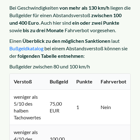
Bei Geschwindigkeiten
von mehr als 130 km/h
liegen die
Bußgelder für einen Abstandsverstoß
zwischen 100
und 400 Euro
. Auch hier sind
ein oder zwei Punkte
sowie
bis zu drei Monate
Fahrverbot vorgesehen.
Einen
Überblick zu den möglichen Sanktionen
laut
Bußgeldkatalog
bei einem Abstandsverstoß können sie
der
folgenden Tabelle entnehmen
:
Bußgelder zwischen 80 und 100 km/h
Verstoß
Bußgeld
Punkte
Fahrverbot
weniger als
5/10 des
75,00
1
Nein
halben
EUR
Tachowertes
weniger als
4/10 des
100,00