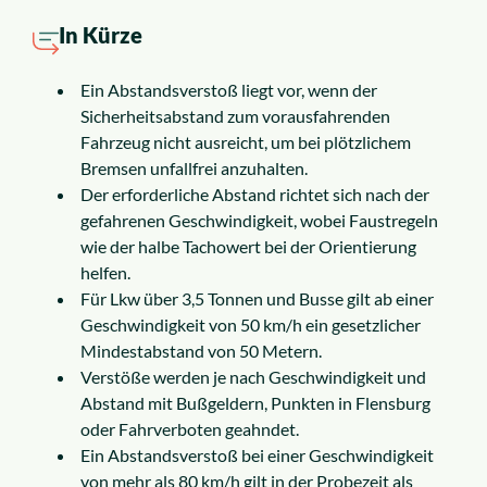
Insolvenzrecht
In Kürze
Alle Rechtsgebiete
Ein Abstandsverstoß liegt vor, wenn der
Sicherheitsabstand zum vorausfahrenden
Service
Fahrzeug nicht ausreicht, um bei plötzlichem
Bremsen unfallfrei anzuhalten.
Der erforderliche Abstand richtet sich nach der
So funktioniert es
gefahrenen Geschwindigkeit, wobei Faustregeln
wie der halbe Tachowert bei der Orientierung
helfen.
Kosten
Für Lkw über 3,5 Tonnen und Busse gilt ab einer
Geschwindigkeit von 50 km/h ein gesetzlicher
Standorte
Mindestabstand von 50 Metern.
Verstöße werden je nach Geschwindigkeit und
Abstand mit Bußgeldern, Punkten in Flensburg
Ratgeber
oder Fahrverboten geahndet.
Ein Abstandsverstoß bei einer Geschwindigkeit
News
von mehr als 80 km/h gilt in der Probezeit als