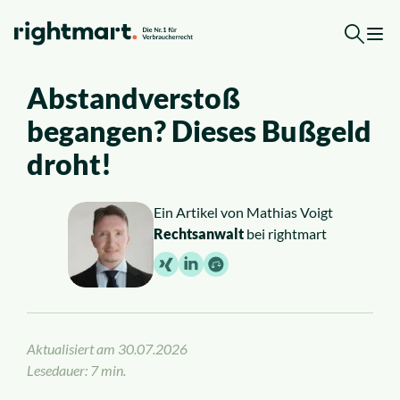
Zum Inhalt springen
Abstandverstoß
Einspruch kostenlos prüfen
begangen? Dieses Bußgeld
Top-Rechtsgebiete
droht!
Arbeitsrecht
Ein Artikel von
Mathias Voigt
Rechtsanwalt
bei rightmart
Ausländerrecht
Verkehrsrecht
Aktualisiert am
30.07.2026
Sozialrecht
Lesedauer: 7 min.