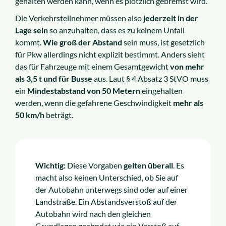
gehalten werden kann, wenn es plötzlich gebremst wird.“
Die Verkehrsteilnehmer müssen also
jederzeit in der
Lage sein
so anzuhalten, dass es zu keinem Unfall
kommt.
Wie groß der Abstand
sein muss, ist gesetzlich
für Pkw allerdings nicht explizit bestimmt. Anders sieht
das für Fahrzeuge mit einem Gesamtgewicht
von mehr
als 3,5 t und für Busse
aus. Laut § 4 Absatz 3 StVO muss
ein
Mindestabstand von 50 Metern
eingehalten
werden, wenn die gefahrene Geschwindigkeit
mehr als
50 km/h
beträgt.
Wichtig:
Diese Vorgaben
gelten überall
. Es
macht also keinen Unterschied, ob Sie auf
der Autobahn unterwegs sind oder auf einer
Landstraße. Ein Abstandsverstoß auf der
Autobahn wird nach den gleichen
Grundlagen geahndet wie ein Verstoß auf