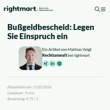
Zum Inhalt springen
Bußgeldbescheid: Legen
Jetzt kostenlose Ersteinschätzung erhalten
Sie Einspruch ein
Top-Rechtsgebiete
Ein Artikel von
Mathias Voigt
Rechtsanwalt
bei rightmart
Arbeitsrecht
Ausländerrecht
Verkehrsrecht
Aktualisiert am
11.05.2026
Lesedauer: 9 min.
Sozialrecht
Bewertung: 4.75 / 5