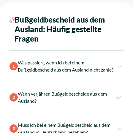
Bußgeldbescheid aus dem
Ausland: Häufig gestellte
Fragen
Was passiert, wenn ich bei einem
1
Bußgeldbescheid aus dem Ausland nicht zahle?
Wann verjähren Bußgeldbescheide aus dem
Weigern Sie sich, der Zahlungsaufforderung
2
Ausland?
aus dem Ausland nachzukommen, leitet die
zuständige Behörde im Ausland ein
Vollstreckungsverfahren gegen Sie ein. Im
schlimmsten Fall droht Ihnen bei der
Muss ich bei einem Bußgeldbescheid aus dem
Wann ein Bußgeldbescheid aus dem Ausland
3
Wiedereinreise die Beschlagnahmung Ihres
Ausland in Deutschland bezahlen?
verjährt, bestimmt sich nach den Vorschriften