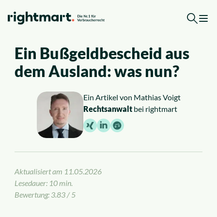
Zum Inhalt springen
Ein Bußgeldbescheid aus
Kostenlose Erstberatung
dem Ausland: was nun?
Top-Rechtsgebiete
Ein Artikel von
Mathias Voigt
Rechtsanwalt
bei rightmart
Arbeitsrecht
Ausländerrecht
Verkehrsrecht
Aktualisiert am
11.05.2026
Lesedauer: 10 min.
Sozialrecht
Bewertung: 3.83 / 5