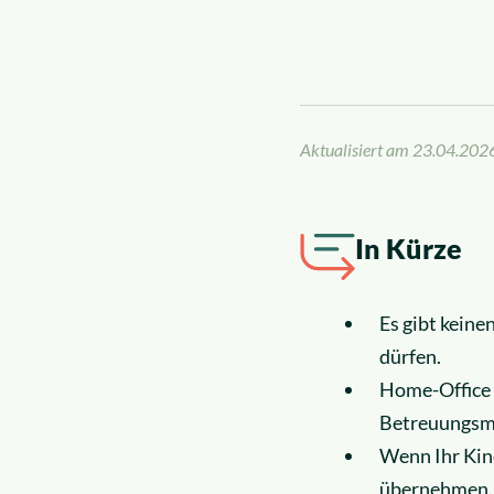
News
Insolvenzrecht
Über uns
Alle Rechtsgebiete
Karriere
Aktualisiert am
23.04.202
In Kürze
Es gibt keine
dürfen.
Home-Office 
Betreuungsmö
Wenn Ihr Kind
übernehmen.