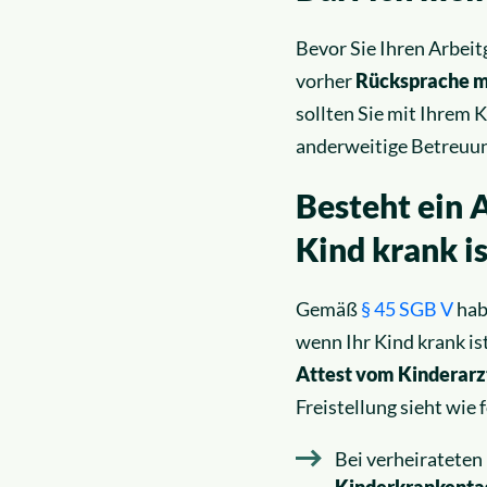
Bevor Sie Ihren Arbeitg
vorher
Rücksprache m
sollten Sie mit Ihrem K
anderweitige Betreuun
Besteht ein 
Kind krank is
Gemäß
§ 45 SGB V
habe
wenn Ihr Kind krank ist
Attest vom Kinderarz
Freistellung sieht wie f
Bei verheirateten 
Kinderkrankenta