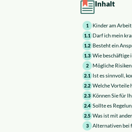
Inhalt
Kinder am Arbeit
1
Darf ich mein kr
1.1
Besteht ein Anspr
1.2
Wie beschäftige 
1.3
Mögliche Risiken
2
Ist es sinnvoll, 
2.1
Welche Vorteile 
2.2
Können Sie für I
2.3
Sollte es Regelu
2.4
Was ist mit ande
2.5
Alternativen bei
3