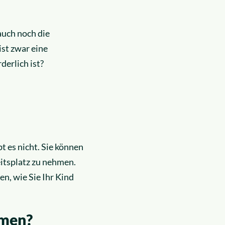
auch noch die
ist zwar eine
erlich ist?
t es nicht. Sie können
eitsplatz zu nehmen.
n, wie Sie Ihr Kind
hmen?