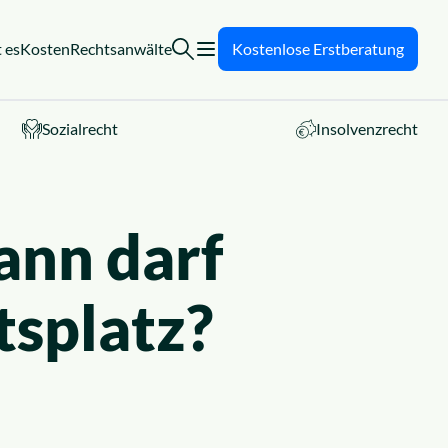
 es
Kosten
Rechtsanwälte
Kostenlose Erstberatung
Sozialrecht
Insolvenzrecht
ann darf
tsplatz?