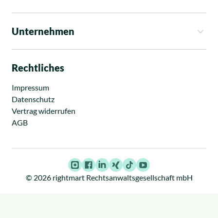
So funktioniert es
Kosten
Unternehmen
Rechtsgebiete
Ratgeber
Über uns
News
Standorte
Rechtliches
Presse
Karriere
Impressum
Datenschutz
Vertrag widerrufen
AGB
Instagram
Facebook
LinkedIn
Xing
TikTok
Youtube
© 2026 rightmart Rechtsanwaltsgesellschaft mbH