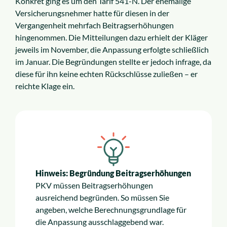
Konkret ging es um den Tarif 541-N. Der ehemalige
Insolvenzrecht
Versicherungsnehmer hatte für diesen in der
Vergangenheit mehrfach Beitragserhöhungen
Alle Rechtsgebiete
hingenommen. Die Mitteilungen dazu erhielt der Kläger
jeweils im November, die Anpassung erfolgte schließlich
im Januar. Die Begründungen stellte er jedoch infrage, da
Service
diese für ihn keine echten Rückschlüsse zuließen – er
reichte Klage ein.
So funktioniert es
Kosten
Standorte
Hinweis: Begründung Beitragserhöhungen
PKV müssen Beitragserhöhungen
Ratgeber
ausreichend begründen. So müssen Sie
angeben, welche Berechnungsgrundlage für
News
die Anpassung ausschlaggebend war.