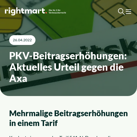
Zum Inhalt springen
Kostenlose Erstberatung
26.04.2022
Top-Rechtsgebiete
PKV-Beitragserhöhungen:
Aktuelles Urteil gegen die
Arbeitsrecht
Axa
Ausländerrecht
Verkehrsrecht
Mehrmalige Beitragserhöhungen
in einem Tarif
Sozialrecht