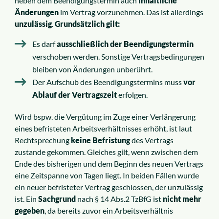
neben dem Beendigungstermin auch
inhaltliche
Änderungen
im Vertrag vorzunehmen. Das ist allerdings
unzulässig
.
Grundsätzlich gilt:
Es darf
ausschließlich der Beendigungstermin
verschoben werden. Sonstige Vertragsbedingungen
bleiben von Änderungen unberührt.
Der Aufschub des Beendigungstermins muss
vor
Ablauf der Vertragszeit
erfolgen.
Wird bspw. die Vergütung im Zuge einer Verlängerung
eines befristeten Arbeitsverhältnisses erhöht, ist laut
Rechtsprechung
keine Befristung
des Vertrags
zustande gekommen. Gleiches gilt, wenn zwischen dem
Ende des bisherigen und dem Beginn des neuen Vertrags
eine Zeitspanne von Tagen liegt. In beiden Fällen wurde
ein neuer befristeter Vertrag geschlossen, der unzulässig
ist. Ein
Sachgrund
nach § 14 Abs.2 Tz­B­fG ist
nicht mehr
gegeben
, da bereits zuvor ein Arbeitsverhältnis