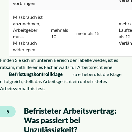
vorbringen
Missbrauch ist
anzunehmen,
mehr a
Arbeitgeber
mehr als
Laufze
mehr als 15
muss
10
als 12
Missbrauch
Verlä
widerlegen
Finden Sie sich im unteren Bereich der Tabelle wieder, ist es
ratsam, mithilfe eines Fachanwalts für Arbeitsrecht eine
Befristungskontrollklage
zu erheben. Ist die Klage
erfolgreich, stellt das Arbeitsgericht ein unbefristetes
Arbeitsverhältnis fest.
Befristeter Arbeitsvertrag:
5
Was passiert bei
Unzulässigkeit?