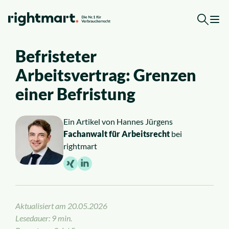
Zum Inhalt springen
Befristeter
Jetzt kostenlose Ersteinschätzung erhalten
Arbeitsvertrag: Grenzen
Top-Rechtsgebiete
einer Befristung
Arbeitsrecht
Ein Artikel von
Hannes Jürgens
Fachanwalt für Arbeitsrecht
bei
Ausländerrecht
rightmart
Verkehrsrecht
Sozialrecht
Aktualisiert am
20.05.2026
Lesedauer: 9 min.