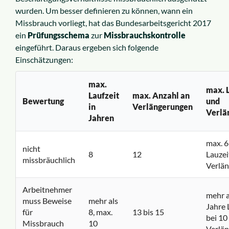
wurden. Um besser definieren zu können, wann ein
Missbrauch vorliegt, hat das Bundesarbeitsgericht 2017
ein
Prüfungsschema
zur
Missbrauchskontrolle
eingeführt. Daraus ergeben sich folgende
Einschätzungen:
max.
max. 
Laufzeit
max. Anzahl an
Bewertung
und
in
Verlängerungen
Verlä
Jahren
max. 6
nicht
8
12
Lauzei
missbräuchlich
Verlä
Arbeitnehmer
mehr a
muss Beweise
mehr als
Jahre 
für
8, max.
13 bis 15
bei 10
Missbrauch
10
Verlä