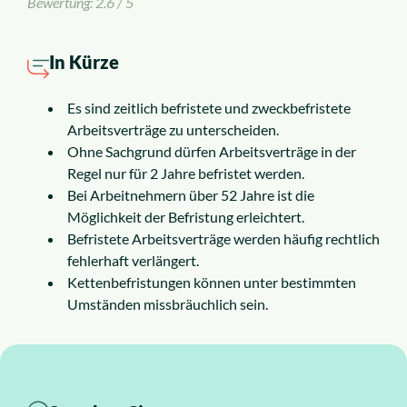
Bewertung: 2.6 / 5
Insolvenzrecht
Alle Rechtsgebiete
In Kürze
Es sind zeitlich befristete und zweckbefristete
Service
Arbeitsverträge zu unterscheiden.
Ohne Sachgrund dürfen Arbeitsverträge in der
Regel nur für 2 Jahre befristet werden.
So funktioniert es
Bei Arbeitnehmern über 52 Jahre ist die
Möglichkeit der Befristung erleichtert.
Kosten
Befristete Arbeitsverträge werden häufig rechtlich
fehlerhaft verlängert.
Kettenbefristungen können unter bestimmten
Standorte
Umständen missbräuchlich sein.
Ratgeber
News