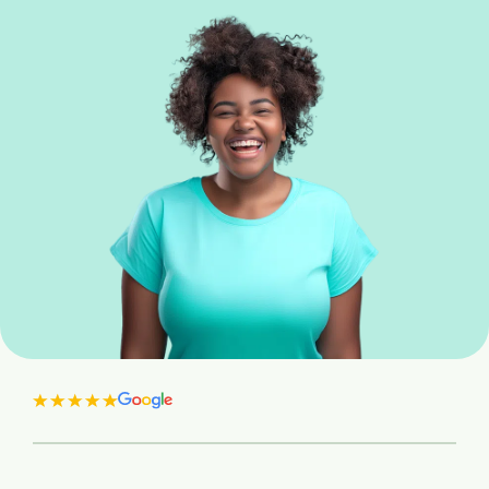
Insolvenzrecht
Alle Rechtsgebiete
Service
So funktioniert es
Kosten
Standorte
Ratgeber
News