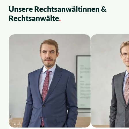
Unsere
Rechtsanwältinnen &
Über uns
Rechtsanwälte
.
Karriere