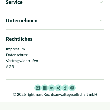
Service
So funktioniert es
Kosten
Unternehmen
Rechtsgebiete
Ratgeber
Über uns
News
Standorte
Rechtliches
Presse
Karriere
Impressum
Datenschutz
Vertrag widerrufen
AGB
Instagram
Facebook
LinkedIn
Xing
TikTok
Youtube
© 2026 rightmart Rechtsanwaltsgesellschaft mbH