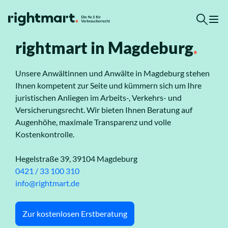
Zum Inhalt springen
rightmart in
Magdeburg
.
Zur kostenlosen Erstberatung
Unsere Anwältinnen und Anwälte in Magdeburg stehen
Top-Rechtsgebiete
Ihnen kompetent zur Seite und kümmern sich um Ihre
juristischen Anliegen im Arbeits-, Verkehrs- und
Versicherungsrecht. Wir bieten Ihnen Beratung auf
Arbeitsrecht
Augenhöhe, maximale Transparenz und volle
Kostenkontrolle.
Ausländerrecht
Hegelstraße 39, 39104 Magdeburg
0421 / 33 100 310
Verkehrsrecht
info@rightmart.de
Sozialrecht
Zur kostenlosen Erstberatung