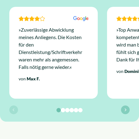
»Zuverlässige Abwicklung
»Top Anwal
meines Anliegens. Die Kosten
kompetent 
für den
wird man 
Dienstleistung/Schriftverkehr
fühlt sich
waren mehr als angemessen.
Dank für I
Falls nötig gerne wieder.«
von
Domini
von
Max F.