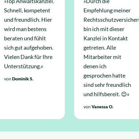
»Top Anwaltskanzlei.
»Durch die
Schnell, kompetent
Empfehlung meiner
und freundlich. Hier
Rechtsschutzversiche
wird man bestens
bin ich mit dieser
beraten und fühlt
Kanzlei in Kontakt
sich gut aufgehoben.
getreten. Alle
Vielen Dank für Ihre
Mitarbeiter mit
Unterstützung.«
denen ich
gesprochen hatte
von
Dominik S.
sind sehr freundlich
und hilfsbereit. 😊«
von
Vanessa O.