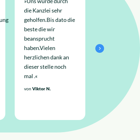
»Uns wurde durch
»Ich bedanke 
die Kanzlei sehr
sehr für die gu
rung
geholfen.Bis dato die
Behandlung un
beste die wir
schnelle Reakt
beansprucht
und rate jedem
haben.Vielen
an diese
herzlichen dank an
Anwaltskanzle
dieser stelle noch
wenden«
mal .«
von
Habib A.
von
Viktor N.