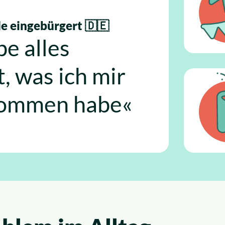
 eingebürgert 🇩🇪
be alles
t, was ich mir
ommen habe«