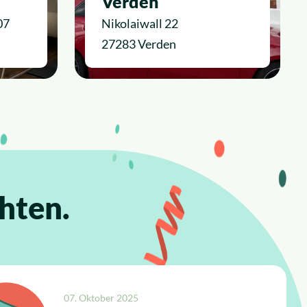
Verden
07
Nikolaiwall 22
27283 Verden
hten.
07. Oktober 2025