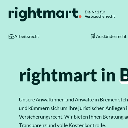
Zum Inhalt springen
Arbeitsrecht
Ausländerrecht
Service
Top-Rechtsg
rightmart in
So funktioniert es
Arbeitsrecht
Kosten
Ausländerrecht
Unsere Anwältinnen und Anwälte in Bremen steh
Standorte
Verkehrsrecht
und kümmern sich um Ihre juristischen Anliegen i
Versicherungsrecht. Wir bieten Ihnen Beratung 
Ratgeber
Sozialrecht
Transparenz und volle Kostenkontrolle.