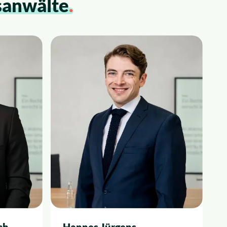
sanwälte
.