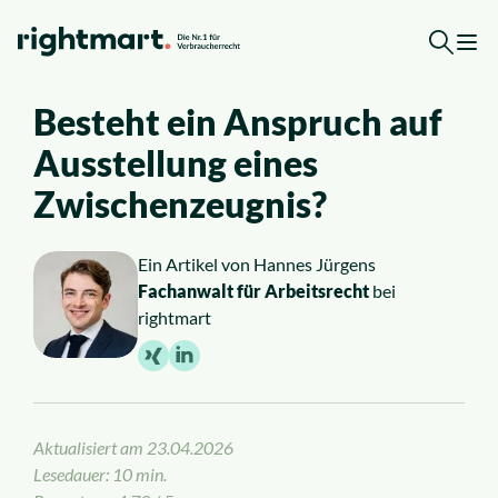
Zum Inhalt springen
Besteht ein Anspruch auf
Kostenlose Erstberatung
Ausstellung eines
Top-Rechtsgebiete
Zwischenzeugnis?
Arbeitsrecht
Ein Artikel von
Hannes Jürgens
Fachanwalt für Arbeitsrecht
bei
Ausländerrecht
rightmart
Verkehrsrecht
Sozialrecht
Aktualisiert am
23.04.2026
Lesedauer: 10 min.