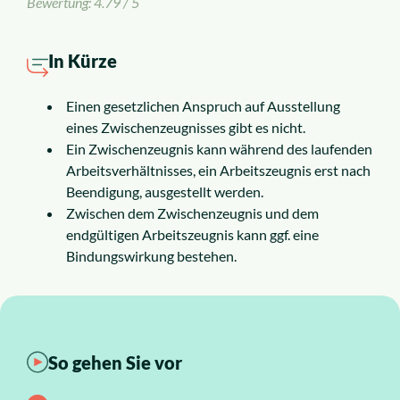
Bewertung: 4.79 / 5
Insolvenzrecht
Alle Rechtsgebiete
In Kürze
Einen gesetzlichen Anspruch auf Ausstellung
Service
eines Zwischenzeugnisses gibt es nicht.
Ein Zwischenzeugnis kann während des laufenden
Arbeitsverhältnisses, ein Arbeitszeugnis erst nach
So funktioniert es
Beendigung, ausgestellt werden.
Zwischen dem Zwischenzeugnis und dem
Kosten
endgültigen Arbeitszeugnis kann ggf. eine
Bindungswirkung bestehen.
Standorte
Ratgeber
So gehen Sie vor
News