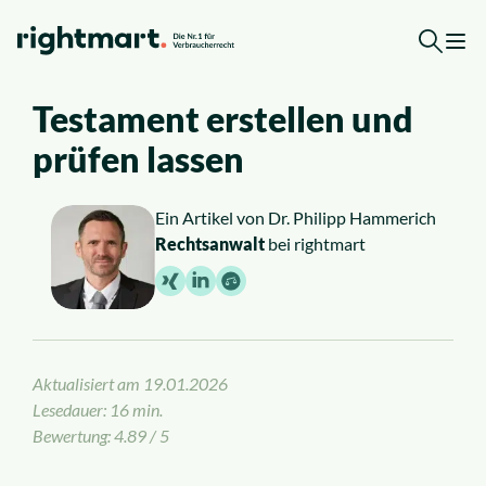
Zum Inhalt springen
Testament erstellen und
Top-Rechtsgebiete
prüfen lassen
Arbeitsrecht
Ein Artikel von
Dr. Philipp Hammerich
Rechtsanwalt
bei rightmart
Ausländerrecht
Verkehrsrecht
Sozialrecht
Aktualisiert am
19.01.2026
Lesedauer: 16 min.
Bewertung: 4.89 / 5
Insolvenzrecht