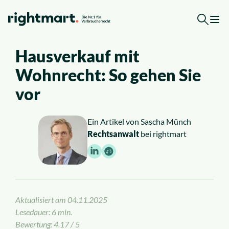
Zum Inhalt springen
Hausverkauf mit
Kostenlose Erstberatung
Wohnrecht: So gehen Sie
Top-Rechtsgebiete
vor
Arbeitsrecht
Ein Artikel von
Sascha Münch
Rechtsanwalt
bei rightmart
Ausländerrecht
Verkehrsrecht
Aktualisiert am
04.11.2025
Sozialrecht
Lesedauer: 6 min.
Bewertung: 4.17 / 5