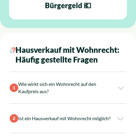
Bürgergeld 💶
Hausverkauf mit Wohnrecht:
Häufig gestellte Fragen
Wie wirkt sich ein Wohnrecht auf den
1
Kaufpreis aus?
Ein bestehendes Wohnrecht bedeutet beim
Ist ein Hausverkauf mit Wohnrecht möglich?
2
Verkauf einer Immobilie in aller Regel eine
Wertminderung. Die kann zwischen 10 und 50