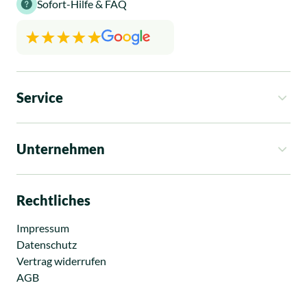
Sofort-Hilfe & FAQ
Service
So funktioniert es
Kosten
Unternehmen
Rechtsgebiete
Ratgeber
Über uns
News
Standorte
Rechtliches
Presse
Karriere
Impressum
Datenschutz
Vertrag widerrufen
AGB