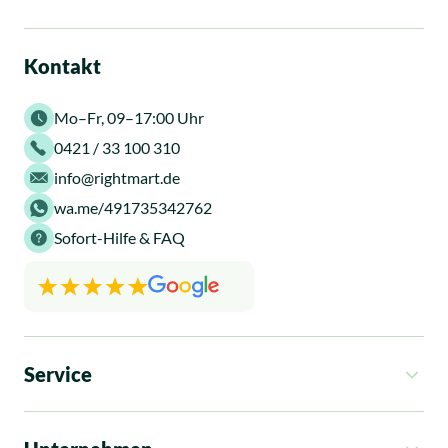
Lebens überwiegt.
Im weiteren Verlauf fordern die Täter Geld von
Kontakt
Ihren Opfern und geben Notfälle mit fatalen
Folgen vor, sollten die Opfer nicht zahlen.
Mo–Fr, 09–17:00 Uhr
0421 / 33 100 310
info@rightmart.de
wa.me/491735342762
Sofort-Hilfe & FAQ
Service
So funktioniert es
Kosten