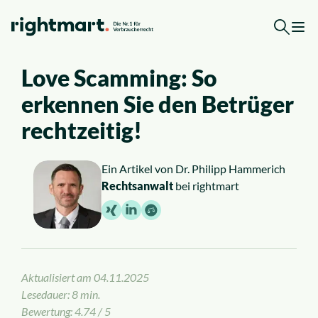
Zum Inhalt springen
Love Scamming: So
Kostenlose Erstberatung
erkennen Sie den Betrüger
Top-Rechtsgebiete
rechtzeitig!
Arbeitsrecht
Ein Artikel von
Dr. Philipp Hammerich
Rechtsanwalt
bei rightmart
Ausländerrecht
Verkehrsrecht
Aktualisiert am
04.11.2025
Sozialrecht
Lesedauer: 8 min.
Bewertung: 4.74 / 5