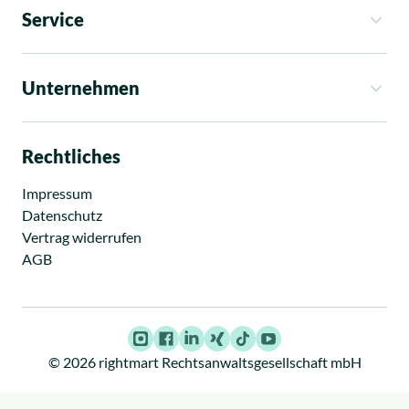
Service
So funktioniert es
Kosten
Unternehmen
Rechtsgebiete
Ratgeber
Über uns
News
Standorte
Rechtliches
Presse
Karriere
Impressum
Datenschutz
Vertrag widerrufen
AGB
Instagram
Facebook
LinkedIn
Xing
TikTok
Youtube
© 2026 rightmart Rechtsanwaltsgesellschaft mbH