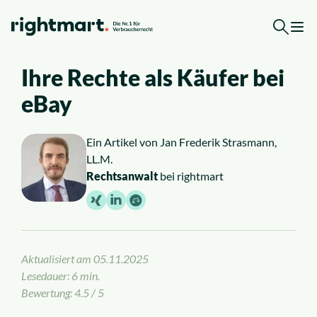
Zum Inhalt springen
Ihre Rechte als Käufer bei
Kostenlose Erstberatung
eBay
Top-Rechtsgebiete
Ein Artikel von
Jan Frederik Strasmann,
LL.M.
Arbeitsrecht
Rechtsanwalt
bei rightmart
Ausländerrecht
Verkehrsrecht
Aktualisiert am
05.11.2025
Lesedauer: 6 min.
Sozialrecht
Bewertung: 4.5 / 5