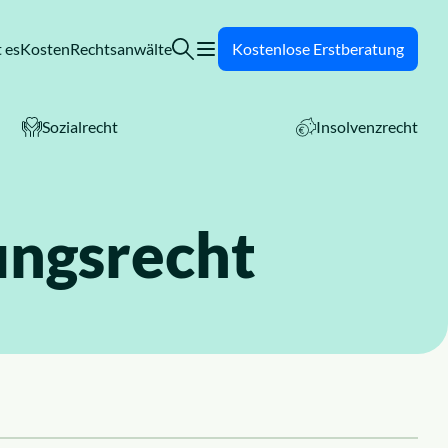
 es
Kosten
Rechtsanwälte
Kostenlose Erstberatung
Sozialrecht
Insolvenzrecht
ungsrecht