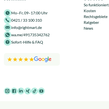
So funktioniert
Kosten
Mo–Fr, 09–17:00 Uhr
Rechtsgebiete
0421 / 33 100 310
Ratgeber
info@rightmart.de
News
wa.me/491735342762
Sofort-Hilfe & FAQ
Instagram
Facebook
LinkedIn
Xing
TikTok
Youtube