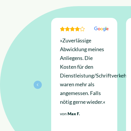
News
Insolvenzrecht
Über uns
Alle Rechtsgebiete
Karriere
»Zuverlässige
Abwicklung meines
Anliegens. Die
Kosten für den
Dienstleistung/Schriftverkehr
waren mehr als
angemessen. Falls
nötig gerne wieder.«
von
Max F.