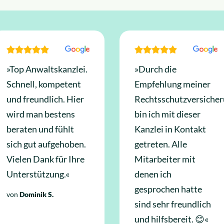
»Top Anwaltskanzlei.
»Durch die
Schnell, kompetent
Empfehlung meiner
und freundlich. Hier
Rechtsschutzversiche
wird man bestens
bin ich mit dieser
beraten und fühlt
Kanzlei in Kontakt
sich gut aufgehoben.
getreten. Alle
Vielen Dank für Ihre
Mitarbeiter mit
Unterstützung.«
denen ich
gesprochen hatte
von
Dominik S.
sind sehr freundlich
und hilfsbereit. 😊«