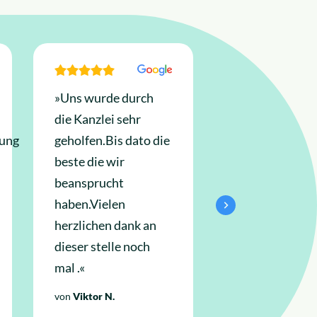
»Uns wurde durch
»Ich bedanke 
die Kanzlei sehr
sehr für die gu
rung
geholfen.Bis dato die
Behandlung un
beste die wir
schnelle Reakt
beansprucht
und rate jedem
haben.Vielen
an diese
herzlichen dank an
Anwaltskanzle
dieser stelle noch
wenden«
mal .«
von
Habib A.
von
Viktor N.