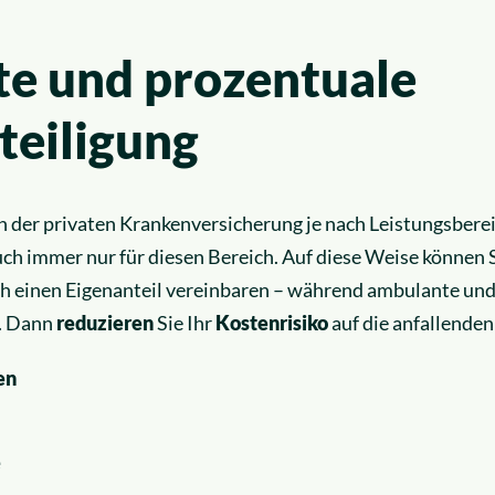
te und prozentuale
teiligung
e in der privaten Krankenversicherung je nach Leistungsber
auch immer nur für diesen Bereich. Auf diese Weise können 
ch einen Eigenanteil vereinbaren – während ambulante und
n. Dann
reduzieren
Sie Ihr
Kostenrisiko
auf die anfallenden
en
e