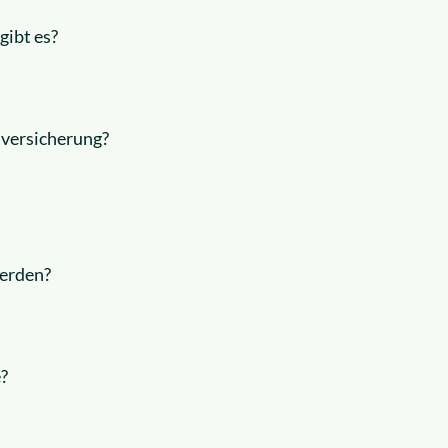
gibt es?
nversicherung?
werden?
e?