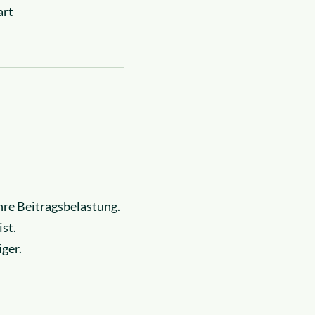
art
hre Beitragsbelastung.
ist.
ger.