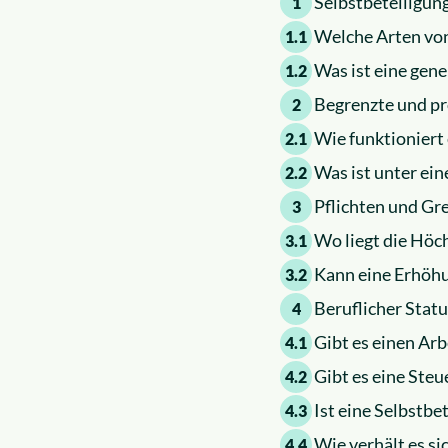
Selbstbeteiligung
1
Welche Arten von
1.1
Was ist eine gene
1.2
Begrenzte und pr
2
Wie funktioniert 
2.1
Was ist unter ei
2.2
Pflichten und Gr
3
Wo liegt die Höc
3.1
Kann eine Erhöh
3.2
Beruflicher Stat
4
Gibt es einen Ar
4.1
Gibt es eine Ste
4.2
Ist eine Selbstbe
4.3
Wie verhält es si
4.4