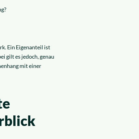
ng?
k. Ein Eigenanteil ist
i gilt es jedoch, genau
menhang mit einer
te
rblick