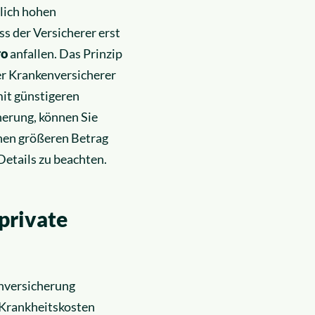
dlich hohen
ss der Versicherer erst
ro
anfallen. Das Prinzip
er Krankenversicherer
mit günstigeren
herung, können Sie
inen größeren Betrag
Details zu beachten.
private
enversicherung
 Krankheitskosten