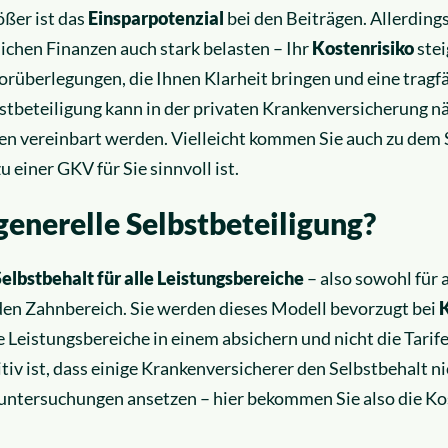
ößer ist das
Einsparpotenzial
bei den Beiträgen. Allerdings
lichen Finanzen auch stark belasten – Ihr
Kostenrisiko
stei
Vorüberlegungen, die Ihnen Klarheit bringen und eine trag
stbeteiligung kann in der privaten Krankenversicherung nä
n vereinbart werden. Vielleicht kommen Sie auch zu dem S
 einer GKV für Sie sinnvoll ist.
generelle Selbstbeteiligung?
elbstbehalt für alle Leistungsbereiche
– also sowohl für
r den Zahnbereich. Sie werden dieses Modell bevorzugt bei
e Leistungsbereiche in einem absichern und nicht die Tarife
iv ist, dass einige Krankenversicherer den Selbstbehalt ni
ntersuchungen ansetzen – hier bekommen Sie also die Kos