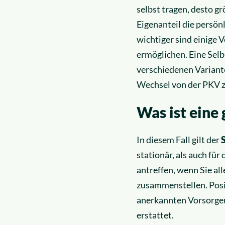
selbst tragen, desto gr
Eigenanteil die persön
wichtiger sind einige 
ermöglichen. Eine Selb
verschiedenen Variante
Wechsel von der PKV zu
Was ist eine 
In diesem Fall gilt der
S
stationär, als auch fü
antreffen, wenn Sie all
zusammenstellen. Posit
anerkannten Vorsorgeu
erstattet.