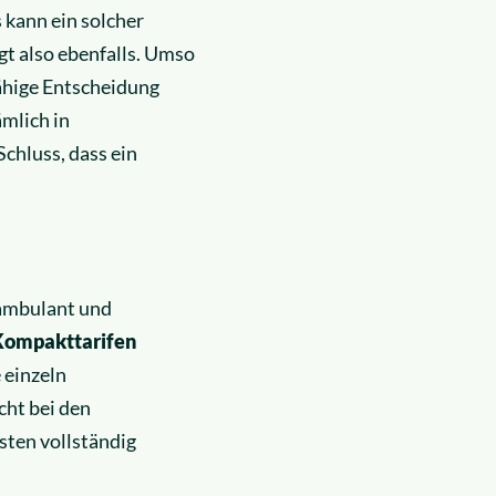
 kann ein solcher
gt also ebenfalls. Umso
fähige Entscheidung
mlich in
chluss, dass ein
 ambulant und
Kompakttarifen
 einzeln
cht bei den
ten vollständig