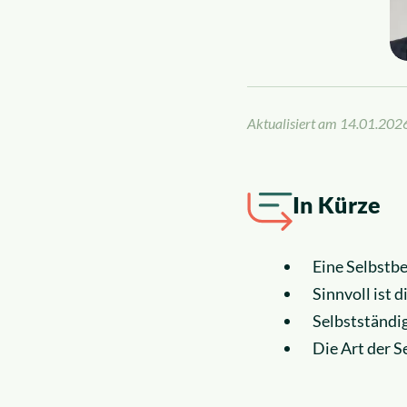
News
Insolvenzrecht
Über uns
Alle Rechtsgebiete
Karriere
Aktualisiert am
14.01.202
In Kürze
Eine Selbstbe
Sinnvoll ist d
Selbstständi
Die Art der S