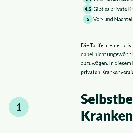
Gibt es private 
4.5
Vor- und Nachteil
5
Die Tarife in einer pri
dabei nicht ungewöhnli
abzuwägen. In diesem 
privaten Krankenversic
Selbstbe
1
Krankenv