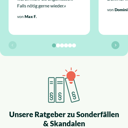
Falls nötig gerne wieder.«
von
Domini
von
Max F.
Unsere Ratgeber zu Sonderfällen
& Skandalen