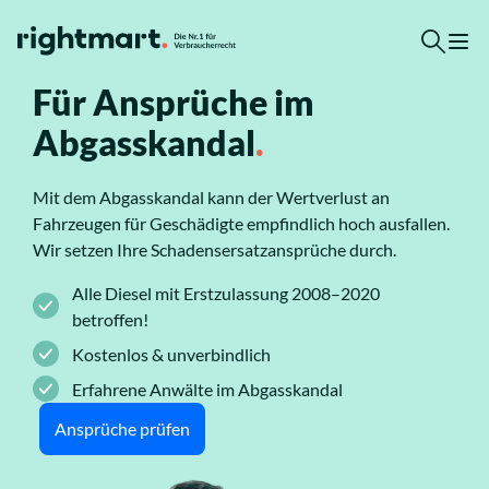
Zum Inhalt springen
Für Ansprüche im
Top-Rechtsgebiete
Abgasskandal
.
Arbeitsrecht
Mit dem Abgasskandal kann der Wertverlust an
Fahrzeugen für Geschädigte empfindlich hoch ausfallen.
Wir setzen Ihre Schadensersatzansprüche durch.
Ausländerrecht
Alle Diesel mit Erstzulassung 2008–2020
betroffen!
Verkehrsrecht
Kostenlos & unverbindlich
Sozialrecht
Erfahrene Anwälte im Abgasskandal
Ansprüche prüfen
Insolvenzrecht