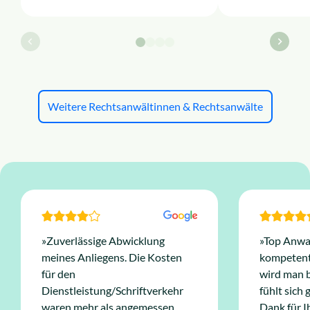
Weitere Rechtsanwältinnen & Rechtsanwälte
»Zuverlässige Abwicklung
»Top Anwal
meines Anliegens. Die Kosten
kompetent 
für den
wird man 
Dienstleistung/Schriftverkehr
fühlt sich
waren mehr als angemessen.
Dank für I