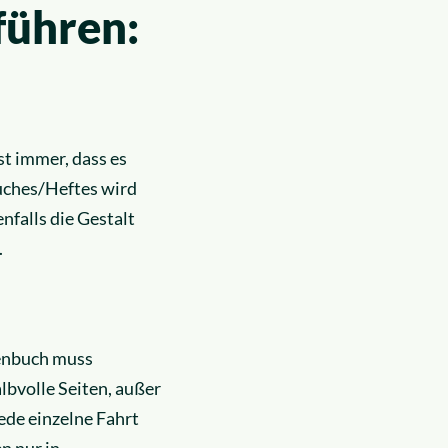
führen:
t immer, dass es
Buches/Heftes wird
nfalls die Gestalt
.
enbuch muss
lbvolle Seiten, außer
ede einzelne Fahrt
n nur in