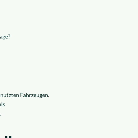
lage?
 genutzten Fahrzeugen.
als
.