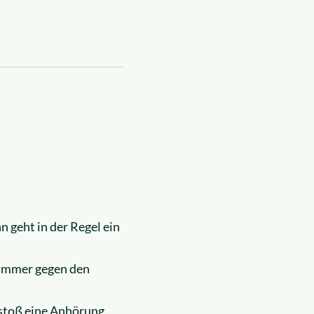
 geht in der Regel ein
 immer gegen den
stoß eine Anhörung