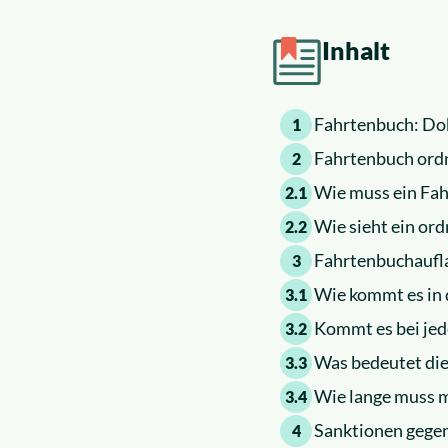
Inhalt
Fahrtenbuch: Do
1
Fahrtenbuch ord
2
Wie muss ein Fa
2.1
Wie sieht ein o
2.2
Fahrtenbuchaufl
3
Wie kommt es in 
3.1
Kommt es bei jed
3.2
Was bedeutet di
3.3
Wie lange muss m
3.4
Sanktionen gegen
4