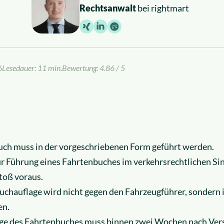
Rechtsanwalt
bei rightmart
6
Lesedauer: 11 min.
Bewertung: 4.86 / 5
uch muss in der vorgeschriebenen Form geführt werden.
ur Führung eines Fahrtenbuches im verkehrsrechtlichen Sinn
toß voraus.
uchauflage wird nicht gegen den Fahrzeugführer, sondern
en.
age des Fahrtenbuches muss binnen zwei Wochen nach Ver