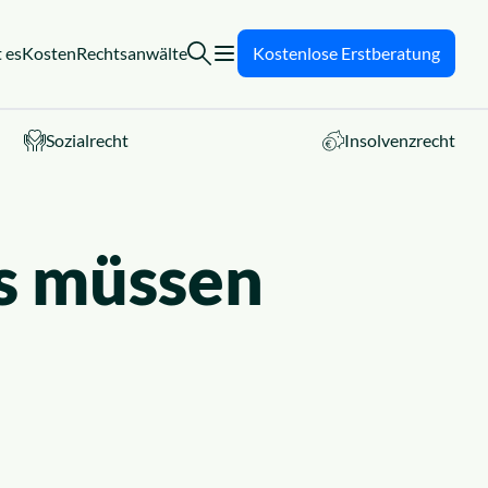
 es
Kosten
Rechtsanwälte
Kostenlose Erstberatung
Sozialrecht
Insolvenzrecht
s müssen