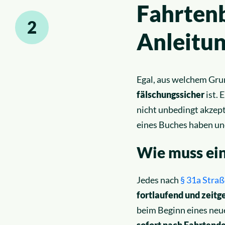
Fahrten
2
Anleitu
Egal, aus welchem Gru
fälschungssicher
ist. 
nicht unbedingt akzepti
eines Buches haben und
Wie muss ei
Jedes nach
§ 31a Stra
fortlaufend und zeitg
beim Beginn eines neue
sofort nach Fahrtend