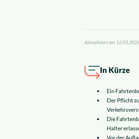
News
Insolvenzrecht
Über uns
Alle Rechtsgebiete
Karriere
Aktualisiert am
12.05.202
In Kürze
Ein Fahrtenb
Der Pflicht z
Verkehrsvers
Die Fahrtenb
Halter erlass
Vor der Aufl