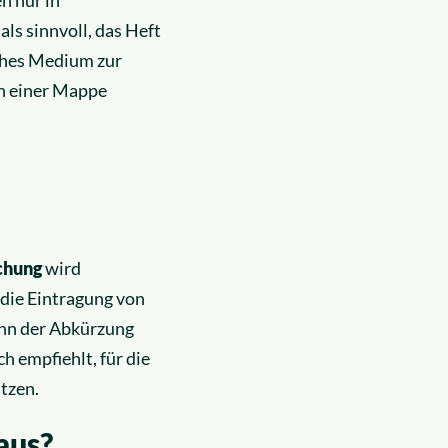
ls sinnvoll, das Heft
sches Medium zur
n einer Mappe
chung
wird
 die Eintragung von
inn der Abkürzung
h empfiehlt, für die
tzen.
aus?