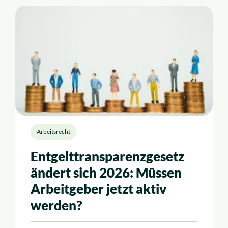
Insolvenzrecht
Alle Rechtsgebiete
Service
So funktioniert es
Kosten
Arbeitsrecht
Entgelttransparenzgesetz
Standorte
ändert sich 2026: Müssen
Arbeitgeber jetzt aktiv
Ratgeber
werden?
News