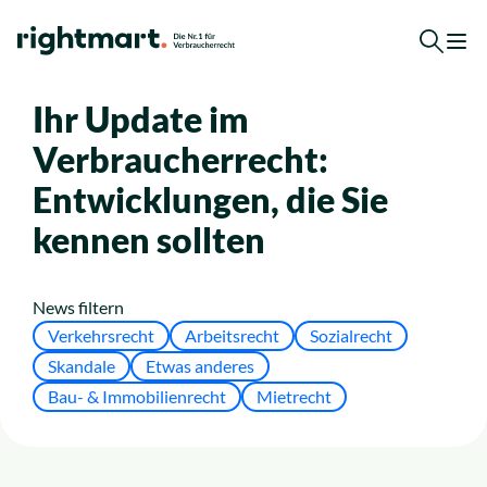
Zum Inhalt springen
Ihr Update im
Kostenlose Erstberatung
Verbraucherrecht:
Top-Rechtsgebiete
Entwicklungen, die Sie
kennen sollten
Arbeitsrecht
News filtern
Ausländerrecht
Verkehrsrecht
Arbeitsrecht
Sozialrecht
Skandale
Etwas anderes
Verkehrsrecht
Bau- & Immobilienrecht
Mietrecht
Sozialrecht